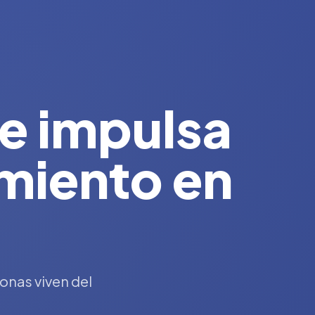
ue impulsa
miento en
onas viven del